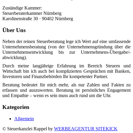
Zuständige Kammer:
Steuerberaterkammer Nürnberg
Karolinenstraße 30 · 90402 Nürnberg
Über Uns
Neben der reinen Steuer­­beratung lege ich Wert auf eine um­fassende
Unternehmens­­­beratung (von der Unternehmens­­grün­dung über die
Unter­neh­mens­­­entwicklung bis zur Un­ter­neh­mens-Übergabe/-
abwicklung).
Durch meine langjährige Erfahrung im Bereich Steuern und
Wirtschaft bin ich auch bei komplizierten Gesprächen mit Banken,
Investoren und Finanz­­behörden Ihr kompetenter Partner.
Beratung bedeutet für mich mehr, als nur Zahlen und Fakten zu
erfassen und auszuwerten. Beratung ist persönliches Engagement
und Empathie – wenn es sein muss auch rund um die Uhr.
Kategorien
Allgemein
© Steuerkanzlei Rappel by
WERBEAGENTUR SITEKICK