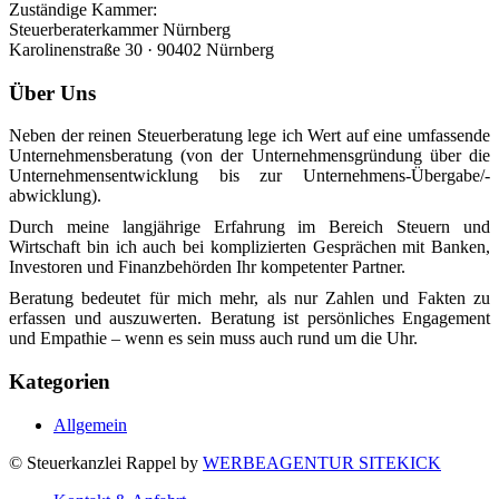
Zuständige Kammer:
Steuerberaterkammer Nürnberg
Karolinenstraße 30 · 90402 Nürnberg
Über Uns
Neben der reinen Steuer­­beratung lege ich Wert auf eine um­fassende
Unternehmens­­­beratung (von der Unternehmens­­grün­dung über die
Unter­neh­mens­­­entwicklung bis zur Un­ter­neh­mens-Übergabe/-
abwicklung).
Durch meine langjährige Erfahrung im Bereich Steuern und
Wirtschaft bin ich auch bei komplizierten Gesprächen mit Banken,
Investoren und Finanz­­behörden Ihr kompetenter Partner.
Beratung bedeutet für mich mehr, als nur Zahlen und Fakten zu
erfassen und auszuwerten. Beratung ist persönliches Engagement
und Empathie – wenn es sein muss auch rund um die Uhr.
Kategorien
Allgemein
© Steuerkanzlei Rappel by
WERBEAGENTUR SITEKICK