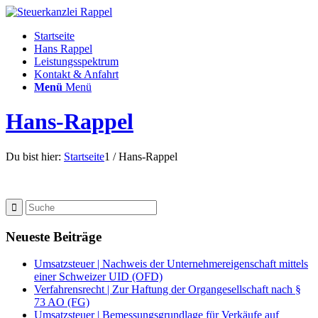
Startseite
Hans Rappel
Leistungsspektrum
Kontakt & Anfahrt
Menü
Menü
Hans-Rappel
Du bist hier:
Startseite
1
/
Hans-Rappel
Neueste Beiträge
Umsatzsteuer | Nachweis der Unternehmereigenschaft mittels
einer Schweizer UID (OFD)
Verfahrensrecht | Zur Haftung der Organgesellschaft nach §
73 AO (FG)
Umsatzsteuer | Bemessungsgrundlage für Verkäufe auf